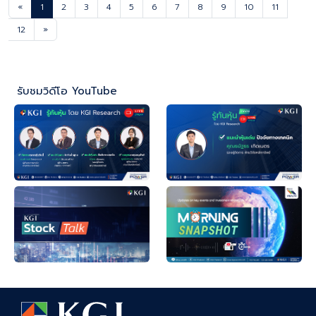
«
1
2
3
4
5
6
7
8
9
10
11
12
»
รับชมวิดีโอ YouTube